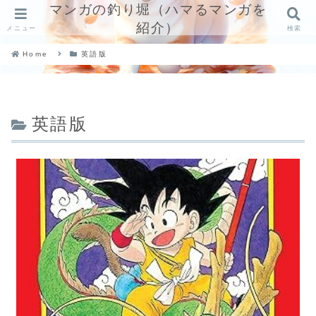
マンガの釣り堀（ハマるマンガを
紹介）
メニュー
検索
Home
英語版
英語版