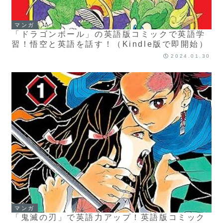
マンガ
「ドラゴンボール」の英語版コミックで英語学
習！悟空と英語を話す！（Kindle版で即開始）
2024.01.30
マンガ
「鬼滅の刃」で英語力アップ！英語版コミック