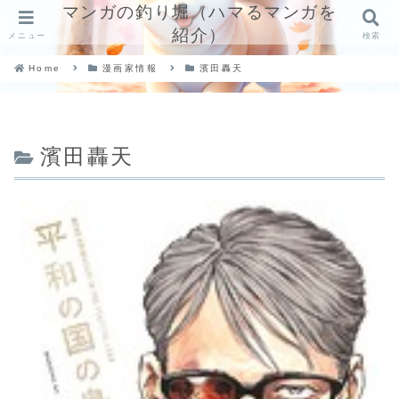
マンガの釣り堀（ハマるマンガを
紹介）
メニュー
検索
Home
漫画家情報
濱田轟天
濱田轟天